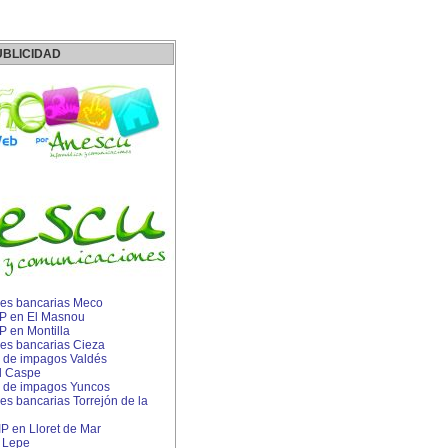
UBLICIDAD
es bancarias Meco
IP en El Masnou
P en Montilla
es bancarias Cieza
 de impagos Valdés
l Caspe
 de impagos Yuncos
s bancarias Torrejón de la
 IP en Lloret de Mar
n Lepe