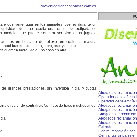
www.blog.tiendasbaratas.com.es
P
aje que tiene lugar en los animales jóvenes durante un
ceptividad, del que resulta una forma estereotipada de
un modelo, que puede ser otro ser vivo o un juguete
ágenes en hueco o de relieve, en cualquier materia
o papel humedecido, cera, lacre, escayola, etc
en el orden moral, deja una cosa en otra
id
es de grandes prestaciones, sin inversión inicial y cuotas
Abogados reclamacion
Operador de telefonía 
Operador de telefonía I
aña ofreciendo centralitas VoIP desde hace muchos años.
Abogados reclamacion
Abogados reclamación
Abogados derecho civi
cia
Abogados reclamación
Abogados reclamacione
Calzada
do
Centralitas telefónicas
Centralitas virtuales e