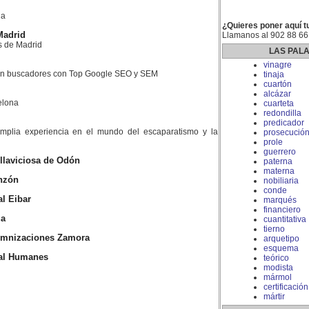
la
¿Quieres poner aquí t
Madrid
Llamanos al 902 88 66
s de Madrid
LAS PAL
vinagre
 en buscadores con Top Google SEO y SEM
tinaja
cuartón
alcázar
elona
cuarteta
redondilla
predicador
plia experiencia en el mundo del escaparatismo y la
prosecució
prole
guerrero
llaviciosa de Odón
paterna
materna
nzón
nobiliaria
conde
l Eibar
marqués
financiero
ga
cuantitativa
tierno
emnizaciones Zamora
arquetipo
esquema
al Humanes
teórico
modista
mármol
certificación
mártir