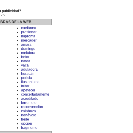
u publicidad?
 25
ABRAS DE LA WEB
coetánea
presionar
impronta
mercader
amara
domingo
metáfora
n
botar
batea
vaca
aduladora
huracán
pericia
ilusionismo
irritar
apetecer
concertadamente
acreditado
terremoto
reconvención
calabaza
benévolo
freile
opción
fragmento